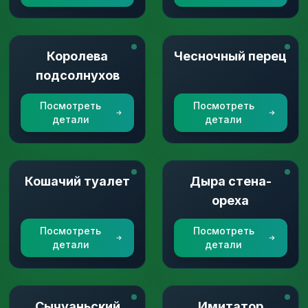
Королева
Чесночный перец
подсолнухов
Посмотреть
Посмотреть
детали
детали
Кошачий туалет
Дыра стена-
ореха
Посмотреть
Посмотреть
детали
детали
Сычуаньский
Имитатор