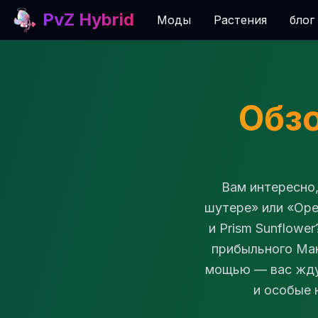
PvZ Hybrid
Моды
Растения
блог
Обзо
Вам интересно
шутере» или «Оре
и Prism Sunflowe
прибыльного Ман
мощью — вас ждут
и особые 