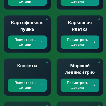
детали
детали
Картофельная
Карьерная
пушка
клетка
Посмотреть
Посмотреть
детали
детали
Конфеты
Морской
ледяной гриб
Посмотреть
Посмотреть
детали
детали