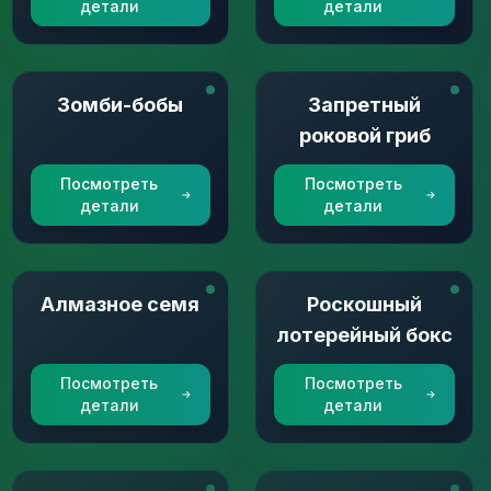
детали
детали
Зомби-бобы
Запретный
роковой гриб
Посмотреть
Посмотреть
детали
детали
Алмазное семя
Роскошный
лотерейный бокс
Посмотреть
Посмотреть
детали
детали