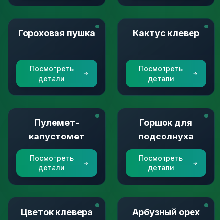
Гороховая пушка
Кактус клевер
Посмотреть
Посмотреть
детали
детали
Пулемет-
Горшок для
капустомет
подсолнуха
Посмотреть
Посмотреть
детали
детали
Цветок клевера
Арбузный орех