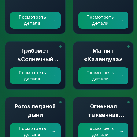
Посмотреть
Посмотреть
детали
детали
Грибомет
Магнит
«Солнечный
«Календула»
свет»
Посмотреть
Посмотреть
детали
детали
Рогоз ледяной
Огненная
дыни
тыквенная
голова
Посмотреть
Посмотреть
детали
детали