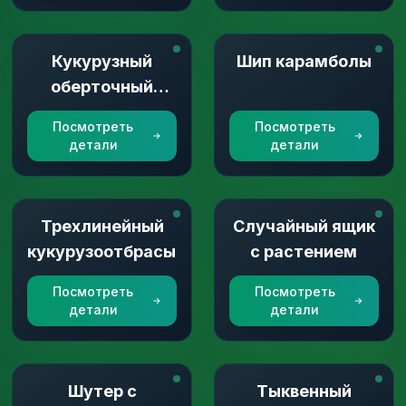
Кукурузный
Шип карамболы
оберточный
рогоз
Посмотреть
Посмотреть
детали
детали
Трехлинейный
Случайный ящик
кукурузоотбрасыватель
с растением
Посмотреть
Посмотреть
детали
детали
Шутер с
Тыквенный