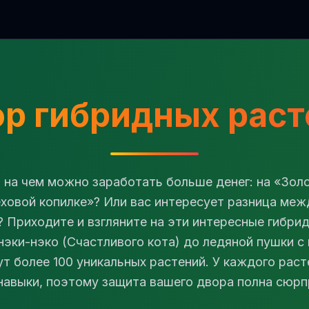
р гибридных раст
, на чем можно заработать больше денег: на «Зол
ховой копилке»? Или вас интересует разница межд
r? Приходите и взгляните на эти интересные гибри
эки-нэко (Счастливого кота) до ледяной пушки с
 более 100 уникальных растений. У каждого раст
навыки, поэтому защита вашего двора полна сюрп