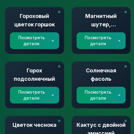
Гороховый
Магнитный
цветок горшок
шутер,
притягивающий
Посмотреть
Посмотреть
золото
детали
детали
Горох
Солнечная
подсолнечный
фасоль
Посмотреть
Посмотреть
детали
детали
Цветок чеснока
Кактус с двойной
эмиссией