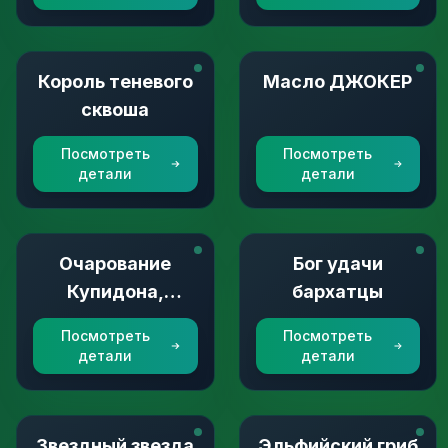
Король теневого
Масло ДЖОКЕР
сквоша
Посмотреть
Посмотреть
детали
детали
Очарование
Бог удачи
Купидона,
бархатцы
стрелок по
Посмотреть
Посмотреть
грибам
детали
детали
Звездный звезда
Эльфийский гриб