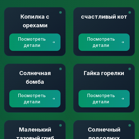
Копилка с
счастливый кот
орехами
Посмотреть
Посмотреть
детали
детали
Солнечная
Гайка горелки
бомба
Посмотреть
Посмотреть
детали
детали
Маленький
Солнечный
тазовый гриб
подсолнух