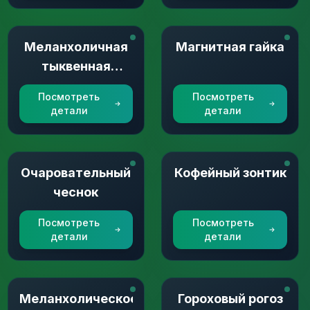
Меланхоличная
Магнитная гайка
тыквенная
голова
Посмотреть
Посмотреть
детали
детали
Очаровательный
Кофейный зонтик
чеснок
Посмотреть
Посмотреть
детали
детали
Меланхолическое
Гороховый рогоз