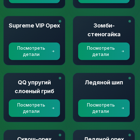
Supreme VIP Орех
Зомби-
стеногайка
Посмотреть
Посмотреть
детали
детали
QQ упругий
Ледяной шип
слоеный гриб
Посмотреть
Посмотреть
детали
детали
Сквош-орех
Ледяной орех