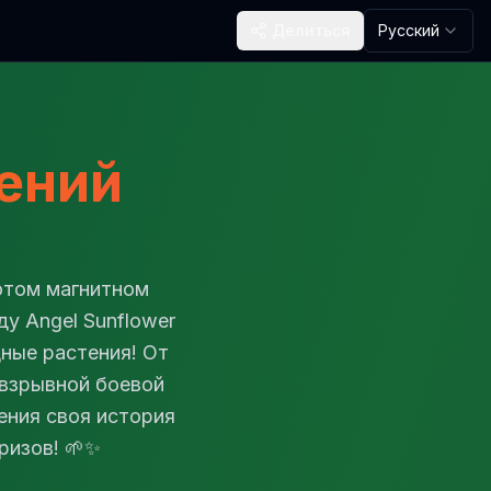
Делиться
Русский
ений
отом магнитном
у Angel Sunflower
дные растения! От
 взрывной боевой
ения своя история
ризов! 🌱✨