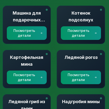
Машина для
Котенок
подарочных
подсолнух
коробок
Посмотреть
Посмотреть
детали
детали
Картофельная
Ледяной рогоз
мина
Посмотреть
Посмотреть
детали
детали
Ледяной гриб из
Надгробия мины
дыни