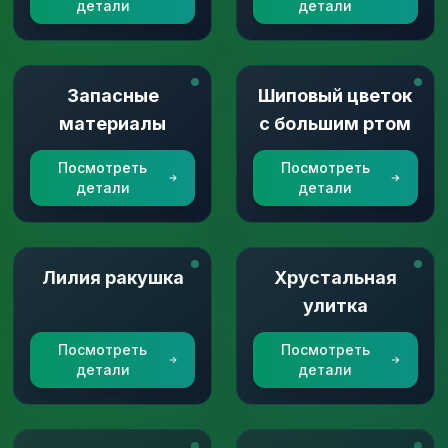
детали
детали
Запасные
Шиповый цветок
материалы
с большим ртом
Посмотреть
Посмотреть
детали
детали
Лилия ракушка
Хрустальная
улитка
Посмотреть
Посмотреть
детали
детали