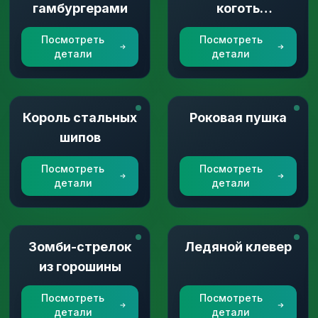
гамбургерами
коготь
солнечного
Посмотреть
Посмотреть
света
детали
детали
Король стальных
Роковая пушка
шипов
Посмотреть
Посмотреть
детали
детали
Зомби-стрелок
Ледяной клевер
из горошины
Посмотреть
Посмотреть
детали
детали