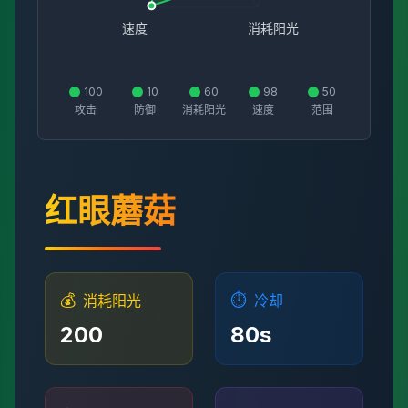
速度
消耗阳光
100
10
60
98
50
攻击
防御
消耗阳光
速度
范围
红眼蘑菇
💰
⏱️
消耗阳光
冷却
200
80
s