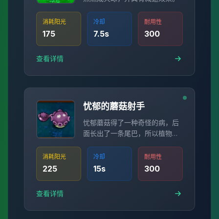
消耗阳光
冷却
耐用性
175
7.5
s
300
查看详情
忧郁的蘑菇射手
忧郁蘑菇得了一种奇怪的病，后
面长出了一条尾巴，所以植物总
是把忧郁蘑菇当作射手植物。 只
有忧郁蘑菇知道它是一种蘑菇类
消耗阳光
冷却
耐用性
植物，这可能就是忧郁蘑菇郁闷
225
15
s
300
的原因。
查看详情