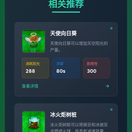
相关推荐
天使向日葵
天使向日葵可以增加天空阳光的
产量。
消耗阳光
冷却
耐用性
288
80
s
300
查看详情
冰火炬树桩
冰火炬树桩可以将豌豆和冰豌豆
点燃成火球，并具有减速效果。