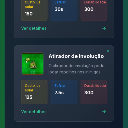
Custo luz
Esfriar
Durabilidade
solar
30
s
300
150
Ver detalhes
Atirador de involução
O atirador de involução pode
jogar repolhos nos inimigos.
Custo luz
Esfriar
Durabilidade
solar
7.5
s
300
125
Ver detalhes