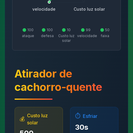
velocidade
Custo luz solar
100
100
10
99
50
ataque
defesa
Custo luz
velocidade
faixa
solar
Atirador de
cachorro-quente
Custo luz
⏱️
Esfriar
💰
solar
30
s