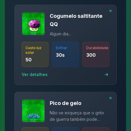
Cogumelo saltitante
QQ
Algum dia...
Custo luz
Esfriar
Durabilidade
solar
30
s
300
50
Ver detalhes
Pico de gelo
Não se esqueça que o grito
de guerra também pode
congelar ~