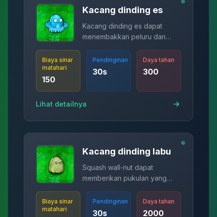
Kacang dinding es
Kacang dinding es dapat
menembakkan peluru dan
membekukan zombie.
Biaya sinar
Pendinginan
Daya tahan
matahari
30
s
300
150
Lihat detailnya
Kacang dinding labu
Squash wall-nut dapat
memberikan pukulan yang
fatal kepada musuh.
Biaya sinar
Pendinginan
Daya tahan
matahari
30
s
2000