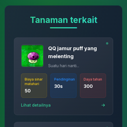
Tanaman terkait
QQ jamur puff yang
melenting
Suatu hari nanti...
Biaya sinar
Pendinginan
Daya tahan
matahari
30
s
300
50
Lihat detailnya