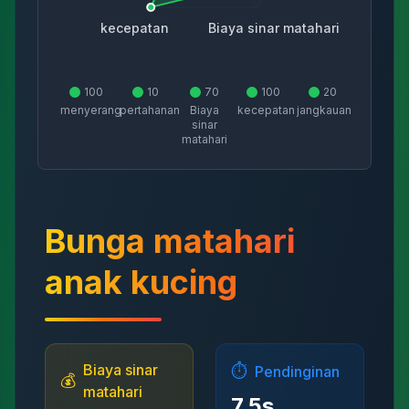
kecepatan
Biaya sinar matahari
100
10
70
100
20
menyerang
pertahanan
Biaya
kecepatan
jangkauan
sinar
matahari
Bunga matahari
anak kucing
Biaya sinar
⏱️
Pendinginan
💰
matahari
7.5
s