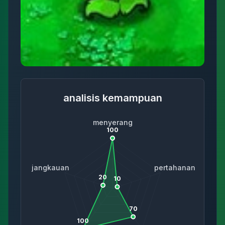
analisis kemampuan
menyerang
100
jangkauan
pertahanan
20
10
70
100