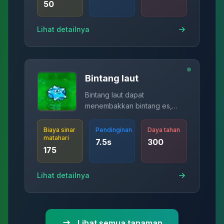
50
Lihat detailnya
Bintang laut
Bintang laut dapat
menembakkan bintang es,
setiap kali efek beku terpicu,
jumlah peluru bertambah satu
Biaya sinar
Pendinginan
Daya tahan
matahari
(maksimum 5).
7.5
s
300
175
Lihat detailnya
Lihat semua tanaman