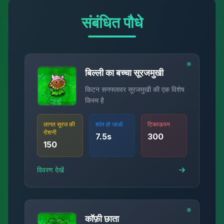
संबंधित पौधे
बिल्ली का बच्चा सूरजमुखी
किटन सनफ्लावर सूरजमुखी की एक विशेष
किस्म है
लागत सूरज की
शांत हो जाओ
टिकाऊपन
रोशनी
7.5
s
300
150
विवरण देखें
कॉफ़ी छाता