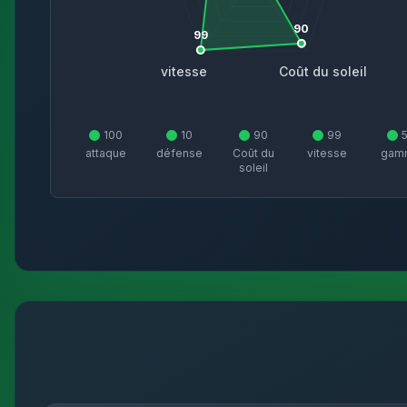
90
99
vitesse
Coût du soleil
100
10
90
99
attaque
défense
Coût du
vitesse
gam
soleil