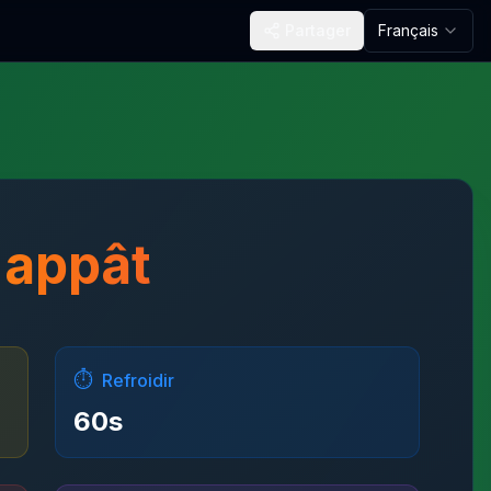
Partager
Français
appât
⏱️
Refroidir
60
s