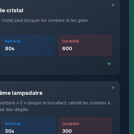
e cristal
cristal peut bloquer les zombies et les geler.
Refroidir
Durabilité
80
s
600
6ème lampadaire
verbère « 6 » dissipe le brouillard, ralentit les zombies à
se des dégâts.
Refroidir
Durabilité
50
s
300