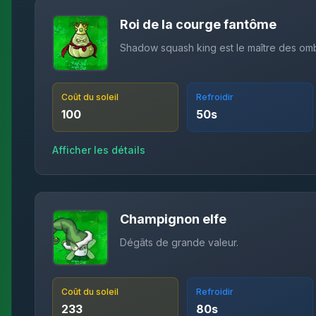
Roi de la courge fantôme
Shadow squash king est le maître des omb
Coût du soleil
Refroidir
100
50
s
Afficher les détails
Champignon elfe
Dégâts de grande valeur.
Coût du soleil
Refroidir
233
80
s