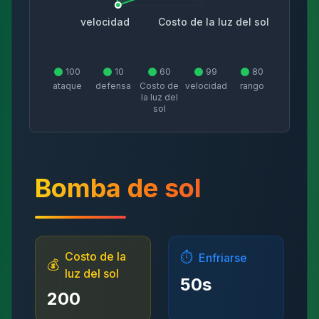
velocidad
Costo de la luz del sol
100
10
60
99
80
ataque
defensa
Costo de
velocidad
rango
la luz del
sol
Bomba de sol
Costo de la
⏱️
Enfriarse
💰
luz del sol
50
s
200