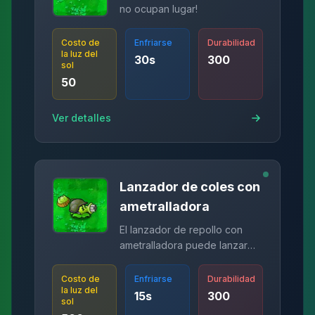
no ocupan lugar!
Costo de
Enfriarse
Durabilidad
la luz del
30
s
300
sol
50
Ver detalles
Lanzador de coles con
ametralladora
El lanzador de repollo con
ametralladora puede lanzar
repollos y disparar guisantes
al mismo tiempo.
Costo de
Enfriarse
Durabilidad
la luz del
15
s
300
sol