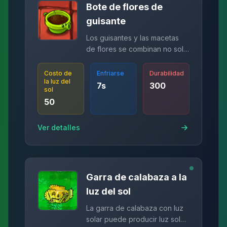
Bote de flores de
guisante
Los guisantes y las macetas
de flores se combinan no solo
para plantar plantas en ellos,
sino que también se atacan.
Costo de
Enfriarse
Durabilidad
la luz del
7
s
300
sol
50
Ver detalles
Garra de calabaza a la
luz del sol
La garra de calabaza con luz
solar puede producir luz solar,