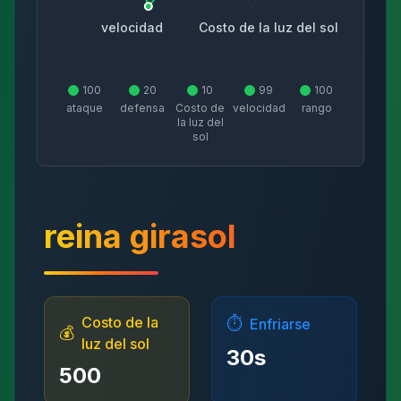
velocidad
Costo de la luz del sol
100
20
10
99
100
ataque
defensa
Costo de
velocidad
rango
la luz del
sol
reina girasol
Costo de la
⏱️
Enfriarse
💰
luz del sol
30
s
500