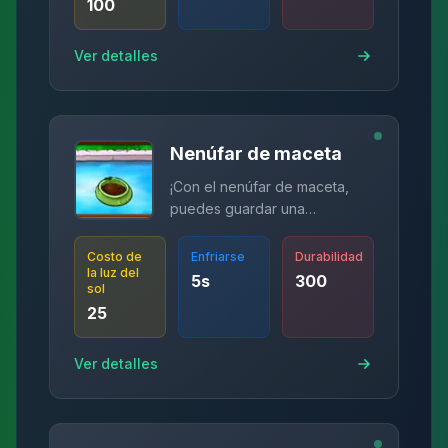
100
Ver detalles
Nenúfar de maceta
¡Con el nenúfar de maceta,
puedes guardar una
cuadrícula!
Costo de
Enfriarse
Durabilidad
la luz del
5
s
300
sol
25
Ver detalles