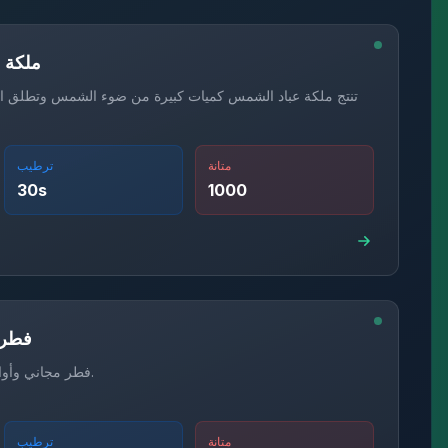
ملكة 
تنتج ملكة عباد الشمس كميات كبيرة من ضوء الشمس وتطلق النا
متانة
ترطيب
30
s
1000
فطر 
فطر مجاني وأواني زهور مجانية.
متانة
ترطيب