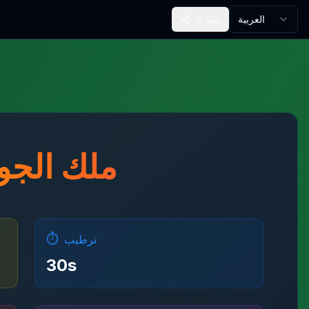
العربية
يشارك
ملك الجو
⏱️
ترطيب
30
s