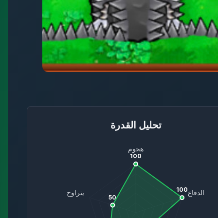
تحليل القدرة
هجوم
100
100
الدفاع
يتراوح
50