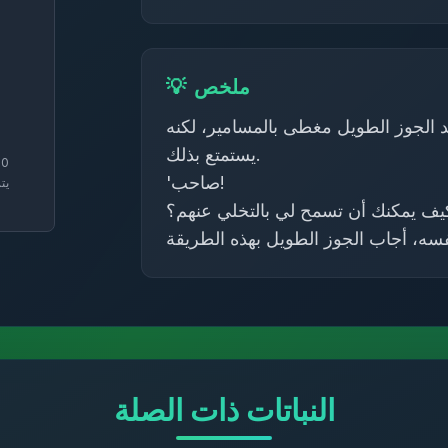
ملخص
💡
د الجوز الطويل مغطى بالمسامير، لكنه
يستمتع بذلك.
50
'صاحب!
يت
كيف يمكنك أن تسمح لي بالتخلي عنهم؟
النباتات ذات الصلة